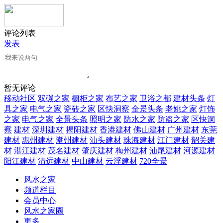
评论列表
发表
暂无评论
移动社区
双碳之家
橱柜之家
布艺之家
卫浴之都
建材头条
灯
具之家
电气之家
瓷砖之家
区快洞察
全景头条
老姚之家
灯饰
之家
电气之家
全景头条
照明之家
防水之家
防盗之家
区快洞
察
建材
深圳建材
揭阳建材
香港建材
佛山建材
广州建材
东莞
建材
惠州建材
潮州建材
汕头建材
珠海建材
江门建材
韶关建
材
湛江建材
茂名建材
肇庆建材
梅州建材
汕尾建材
河源建材
阳江建材
清远建材
中山建材
云浮建材
720全景
风水之家
频道栏目
会员中心
风水之家圈
更多